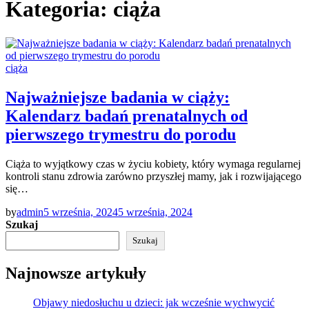
Kategoria:
ciąża
ciąża
Najważniejsze badania w ciąży:
Kalendarz badań prenatalnych od
pierwszego trymestru do porodu
Ciąża to wyjątkowy czas w życiu kobiety, który wymaga regularnej
kontroli stanu zdrowia zarówno przyszłej mamy, jak i rozwijającego
się…
by
admin
5 września, 2024
5 września, 2024
Szukaj
Szukaj
Najnowsze artykuły
Objawy niedosłuchu u dzieci: jak wcześnie wychwycić