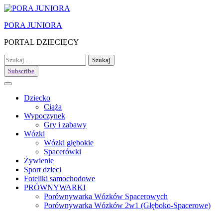
Skip
to
PORA JUNIORA
content
PORTAL DZIECIĘCY
Szukaj:
Subscribe
Dziecko
Ciąża
Wypoczynek
Gry i zabawy
Wózki
Wózki głębokie
Spacerówki
Żywienie
Sport dzieci
Foteliki samochodowe
PRÓWNYWARKI
Porównywarka Wózków Spacerowych
Porównywarka Wózków 2w1 (Głęboko-Spacerowe)