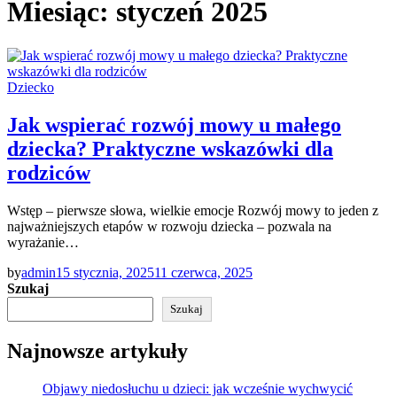
Miesiąc:
styczeń 2025
Dziecko
Jak wspierać rozwój mowy u małego
dziecka? Praktyczne wskazówki dla
rodziców
Wstęp – pierwsze słowa, wielkie emocje Rozwój mowy to jeden z
najważniejszych etapów w rozwoju dziecka – pozwala na
wyrażanie…
by
admin
15 stycznia, 2025
11 czerwca, 2025
Szukaj
Szukaj
Najnowsze artykuły
Objawy niedosłuchu u dzieci: jak wcześnie wychwycić