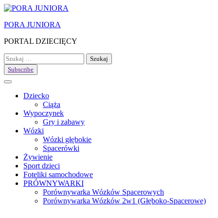
Skip
to
PORA JUNIORA
content
PORTAL DZIECIĘCY
Szukaj:
Subscribe
Dziecko
Ciąża
Wypoczynek
Gry i zabawy
Wózki
Wózki głębokie
Spacerówki
Żywienie
Sport dzieci
Foteliki samochodowe
PRÓWNYWARKI
Porównywarka Wózków Spacerowych
Porównywarka Wózków 2w1 (Głęboko-Spacerowe)