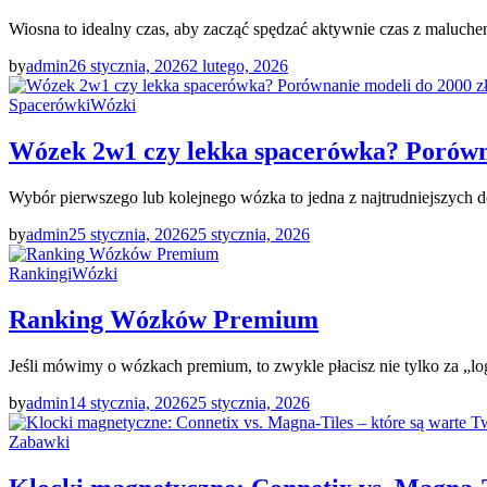
Wiosna to idealny czas, aby zacząć spędzać aktywnie czas z maluche
by
admin
26 stycznia, 2026
2 lutego, 2026
Spacerówki
Wózki
Wózek 2w1 czy lekka spacerówka? Porówna
Wybór pierwszego lub kolejnego wózka to jedna z najtrudniejszych 
by
admin
25 stycznia, 2026
25 stycznia, 2026
Rankingi
Wózki
Ranking Wózków Premium
Jeśli mówimy o wózkach premium, to zwykle płacisz nie tylko za „lo
by
admin
14 stycznia, 2026
25 stycznia, 2026
Zabawki