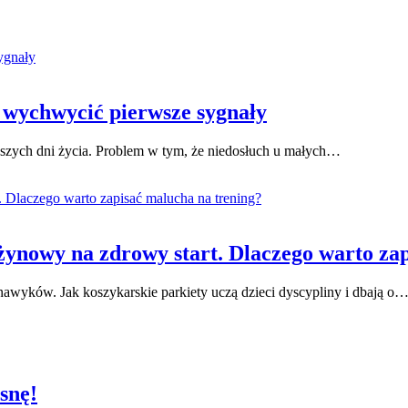
e wychwycić pierwsze sygnały
rwszych dni życia. Problem w tym, że niedosłuch u małych…
użynowy na zdrowy start. Dlaczego warto za
wyków. Jak koszykarskie parkiety uczą dzieci dyscypliny i dbają o
snę!