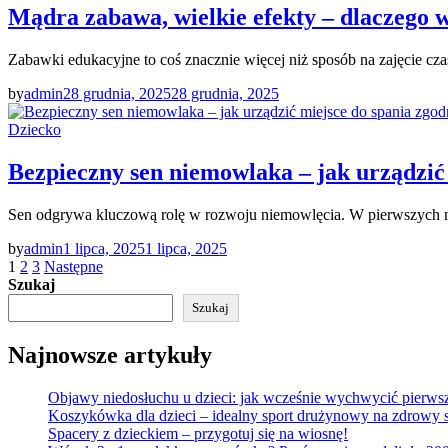
Mądra zabawa, wielkie efekty – dlaczego 
Zabawki edukacyjne to coś znacznie więcej niż sposób na zajęcie cz
by
admin
28 grudnia, 2025
28 grudnia, 2025
Dziecko
Bezpieczny sen niemowlaka – jak urządzić
Sen odgrywa kluczową rolę w rozwoju niemowlęcia. W pierwszych mi
by
admin
1 lipca, 2025
1 lipca, 2025
Stronicowanie
1
2
3
Następne
Szukaj
wpisów
Szukaj
Najnowsze artykuły
Objawy niedosłuchu u dzieci: jak wcześnie wychwycić pierws
Koszykówka dla dzieci – idealny sport drużynowy na zdrowy st
Spacery z dzieckiem – przygotuj się na wiosnę!