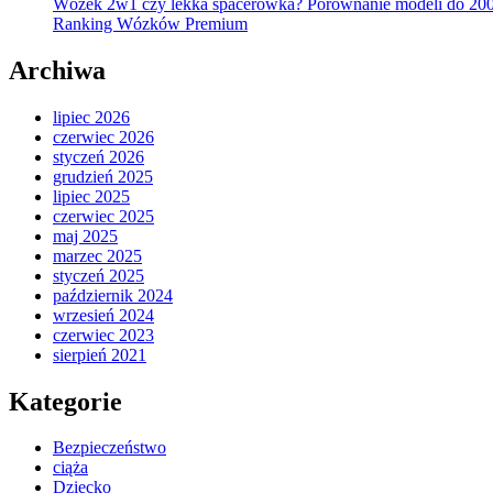
Wózek 2w1 czy lekka spacerówka? Porównanie modeli do 200
Ranking Wózków Premium
Archiwa
lipiec 2026
czerwiec 2026
styczeń 2026
grudzień 2025
lipiec 2025
czerwiec 2025
maj 2025
marzec 2025
styczeń 2025
październik 2024
wrzesień 2024
czerwiec 2023
sierpień 2021
Kategorie
Bezpieczeństwo
ciąża
Dziecko