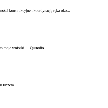
lności konstrukcyjne i koordynację ręka-oko.…
Oto moje wnioski. 1. Qustodio…
a? Kluczem…