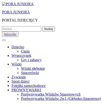
Skip
to
PORA JUNIORA
content
PORTAL DZIECIĘCY
Szukaj:
Subscribe
Dziecko
Ciąża
Wypoczynek
Gry i zabawy
Wózki
Wózki głębokie
Spacerówki
Żywienie
Sport dzieci
Foteliki samochodowe
PRÓWNYWARKI
Porównywarka Wózków Spacerowych
Porównywarka Wózków 2w1 (Głęboko-Spacerowe)