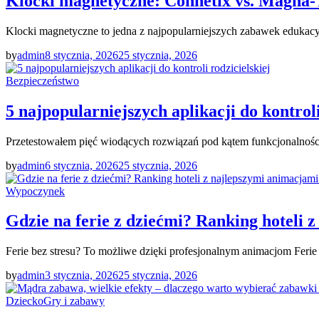
Klocki magnetyczne: Connetix vs. Magna-T
Klocki magnetyczne to jedna z najpopularniejszych zabawek edukacyj
by
admin
8 stycznia, 2026
25 stycznia, 2026
Bezpieczeństwo
5 najpopularniejszych aplikacji do kontroli
Przetestowałem pięć wiodących rozwiązań pod kątem funkcjonalności,
by
admin
6 stycznia, 2026
25 stycznia, 2026
Wypoczynek
Gdzie na ferie z dziećmi? Ranking hoteli 
Ferie bez stresu? To możliwe dzięki profesjonalnym animacjom Feri
by
admin
3 stycznia, 2026
25 stycznia, 2026
Dziecko
Gry i zabawy