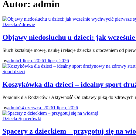
Autor:
admin
Dziecko
Zdrowie
Objawy niedosłuchu u dzieci: jak wcześni
Słuch kształtuje mowę, naukę i relacje dziecka z otoczeniem od pie
by
admin
1 lipca, 2026
1 lipca, 2026
Sport dzieci
Koszykówka dla dzieci – idealny sport dr
Poradnik dla Rodziców / Aktywność Od zabawy piłką do zdrowych na
by
admin
24 czerwca, 2026
1 lipca, 2026
Dziecko
Spacerówki
Spacery z dzieckiem – przygotuj się na wio