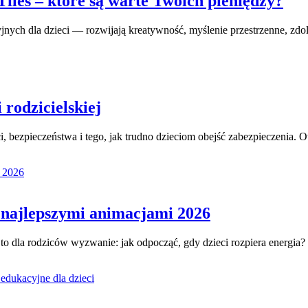
iles – które są warte Twoich pieniędzy?
nych dla dzieci — rozwijają kreatywność, myślenie przestrzenne, zdo
 rodzicielskiej
 bezpieczeństwa i tego, jak trudno dzieciom obejść zabezpieczenia. 
z najlepszymi animacjami 2026
e to dla rodziców wyzwanie: jak odpocząć, gdy dzieci rozpiera energi