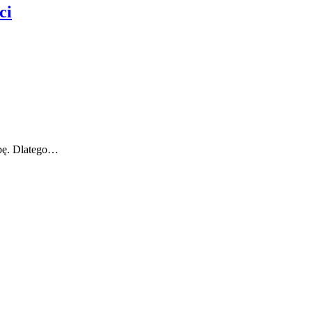
ci
obę. Dlatego…