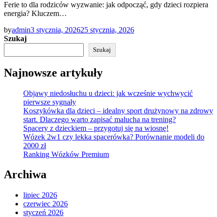
Ferie to dla rodziców wyzwanie: jak odpocząć, gdy dzieci rozpiera
energia? Kluczem…
by
admin
3 stycznia, 2026
25 stycznia, 2026
Szukaj
Szukaj
Najnowsze artykuły
Objawy niedosłuchu u dzieci: jak wcześnie wychwycić
pierwsze sygnały
Koszykówka dla dzieci – idealny sport drużynowy na zdrowy
start. Dlaczego warto zapisać malucha na trening?
Spacery z dzieckiem – przygotuj się na wiosnę!
Wózek 2w1 czy lekka spacerówka? Porównanie modeli do
2000 zł
Ranking Wózków Premium
Archiwa
lipiec 2026
czerwiec 2026
styczeń 2026