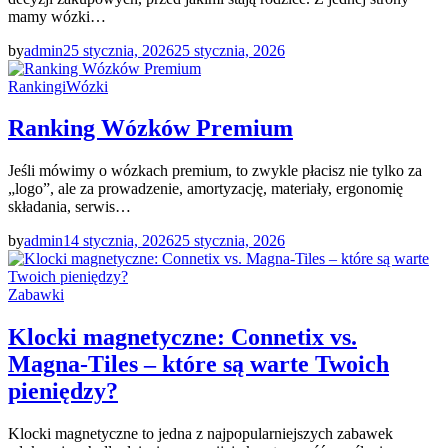
mamy wózki…
by
admin
25 stycznia, 2026
25 stycznia, 2026
Rankingi
Wózki
Ranking Wózków Premium
Jeśli mówimy o wózkach premium, to zwykle płacisz nie tylko za
„logo”, ale za prowadzenie, amortyzację, materiały, ergonomię
składania, serwis…
by
admin
14 stycznia, 2026
25 stycznia, 2026
Zabawki
Klocki magnetyczne: Connetix vs.
Magna-Tiles – które są warte Twoich
pieniędzy?
Klocki magnetyczne to jedna z najpopularniejszych zabawek