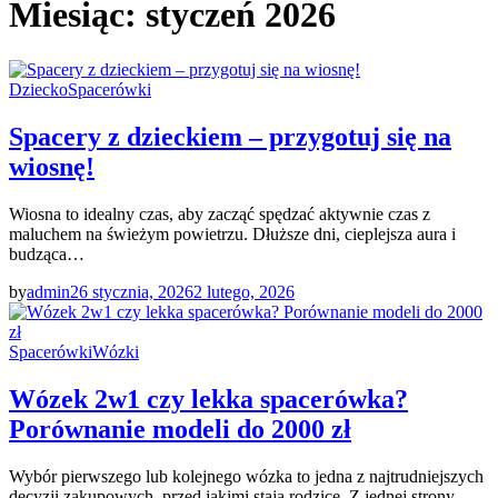
Miesiąc:
styczeń 2026
Dziecko
Spacerówki
Spacery z dzieckiem – przygotuj się na
wiosnę!
Wiosna to idealny czas, aby zacząć spędzać aktywnie czas z
maluchem na świeżym powietrzu. Dłuższe dni, cieplejsza aura i
budząca…
by
admin
26 stycznia, 2026
2 lutego, 2026
Spacerówki
Wózki
Wózek 2w1 czy lekka spacerówka?
Porównanie modeli do 2000 zł
Wybór pierwszego lub kolejnego wózka to jedna z najtrudniejszych
decyzji zakupowych, przed jakimi stają rodzice. Z jednej strony