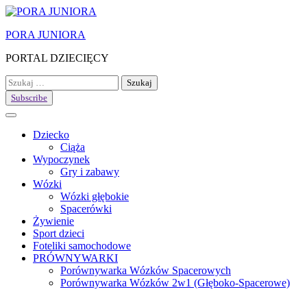
Skip
to
PORA JUNIORA
content
PORTAL DZIECIĘCY
Szukaj:
Subscribe
Dziecko
Ciąża
Wypoczynek
Gry i zabawy
Wózki
Wózki głębokie
Spacerówki
Żywienie
Sport dzieci
Foteliki samochodowe
PRÓWNYWARKI
Porównywarka Wózków Spacerowych
Porównywarka Wózków 2w1 (Głęboko-Spacerowe)